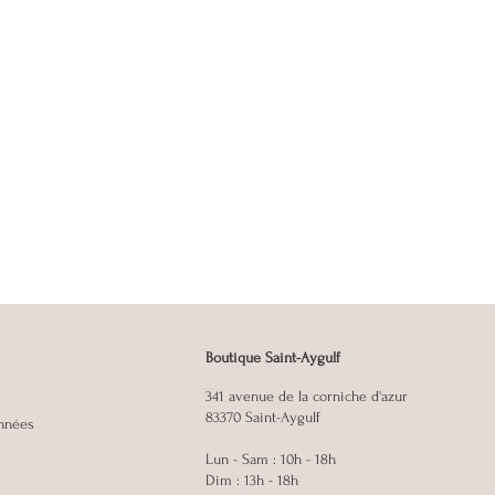
Boutique Saint-Aygulf
341 avenue de la corniche d'azur
83370 Saint-Aygulf
onnées
Lun - Sam : 10h - 18h
Dim : 13h - 18h