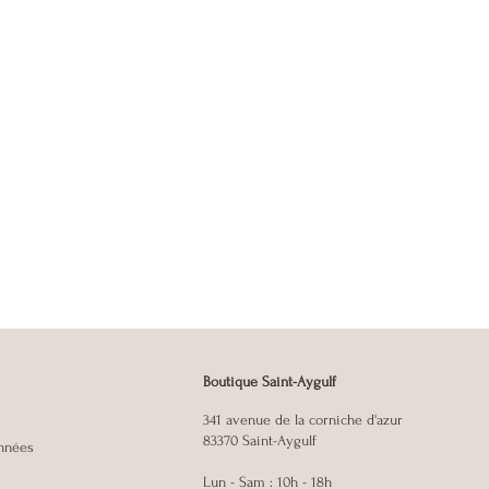
Boutique Saint-Aygulf
341 avenue de la corniche d'azur
83370 Saint-Aygulf
onnées
Lun - Sam : 10h - 18h