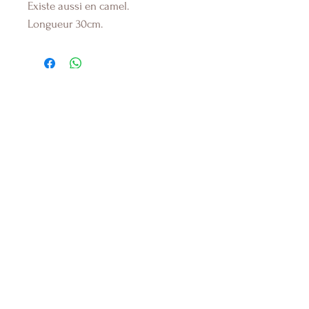
Existe aussi en camel.
Longueur 30cm.
Boutique
Qui sommes-nous ?
Nous contacter
Mentions légales et CGV
Politique de gestion des données personnelles
Boutique Saint-Aygulf
341 avenue de la corniche d'azur
83370 Saint-Aygulf
Lun - Sam : 10h - 18h