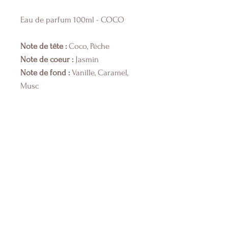
Eau de parfum 100ml - COCO
Note de tête :
Coco, Pêche
Note de coeur :
Jasmin
Note de fond :
Vanille, Caramel,
Musc
Boutique
Qui sommes-nous ?
Nous contacter
Mentions légales et CGV